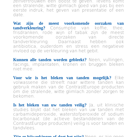
zelfvertrouwen een boost te geven. Tevens komt
een stralende, witte glimlach goed van pas bij een
eerste indruk, het geven van presentatie of een
date.
Wat zijn de meest voorkomende oorzaken van
Consumptie van koffie, thee,
tandverkleuring?
frisdranken, rode wijn of tabak zijn de meest
voorkomende oorzaken van directe
tandverkleuring. Daarnaast hebben ook
antibiotica, ouderdom en stress een negatieve
invloed op de verkleuring van het gebit.
Neen, vullingen,
Kunnen alle tanden worden gebleekt?
facings, implantaten, kronen en bruggen bleken
niet mee.
Elke
Voor wie is het bleken van tanden mogelijk?
volwassene die streeft naar wittere tanden kan
gebruik maken van de ContrastEurope producten
om die stralende, witte glimlach zonder zorgen te
bekomen.
Ja, uit klinische
Is het bleken van uw tanden veilig?
studies blijkt dat het bleken van uw tanden met
carbamideperoxide, waterstofperoxide of sodium
bicarbonaat (de actieve bestanddelen van de
ContrastEurope producten) veilig is voor tanden en
tandvlees.
Neen, er zijn geen
Zijn er bijwerkingen of doet het pijn?