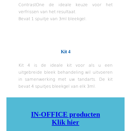
ContrastOne de ideale keuze voor het
verfrissen van het resultaat.
Bevat 1 spuitje van 3ml bleekgel.
Kit 4
Kit 4 is de ideale kit voor als u een
uitgebreide bleek behandeling wil uitvoeren
in samenwerking met uw tandarts. De kit
bevat 4 spuitjes bleekgel van elk 3ml.
IN-OFFICE producten
Klik hier